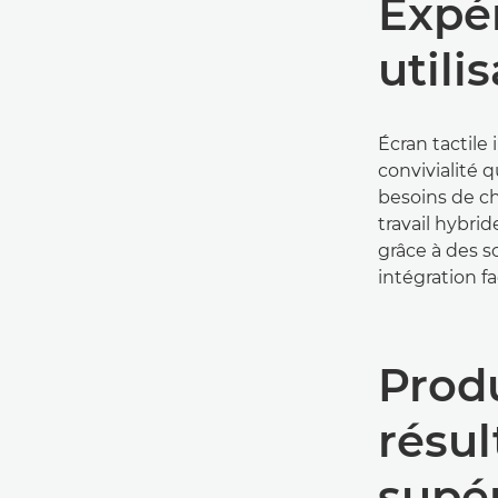
Expé
utili
Écran tactile 
convivialité
besoins de ch
travail hybrid
grâce à des s
intégration fa
Prod
résul
supé