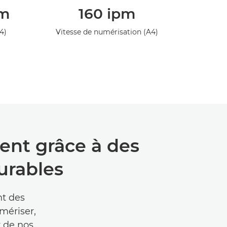
pm
160 ipm
4)
Vitesse de numérisation (A4)
ent grâce à des
urables
nt des
mériser,
r de nos