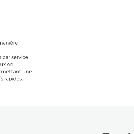
 manière
 par service
eux en
permettant une
s rapides.