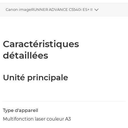
Canon imageRUNNER ADVANCE C5540i ES+ II
Toggle breadc
Présentation
Caractéristiques
Caractéristiques
détaillées
Assistance
Téléchargement au format PDF
Unité principale
Type d'appareil
Multifonction laser couleur A3