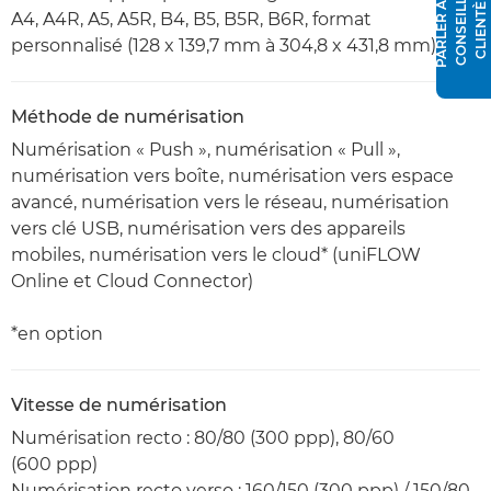
P
A
R
L
E
R
À
N
C
O
N
S
E
I
L
L
E
R
C
L
I
E
N
T
È
L
U
E
A4, A4R, A5, A5R, B4, B5, B5R, B6R, format
personnalisé (128 x 139,7 mm à 304,8 x 431,8 mm)
Méthode de numérisation
Numérisation « Push », numérisation « Pull »,
numérisation vers boîte, numérisation vers espace
avancé, numérisation vers le réseau, numérisation
vers clé USB, numérisation vers des appareils
mobiles, numérisation vers le cloud* (uniFLOW
Online et Cloud Connector)
*en option
Vitesse de numérisation
Numérisation recto : 80/80 (300 ppp), 80/60
(600 ppp)
Numérisation recto verso : 160/150 (300 ppp) / 150/80