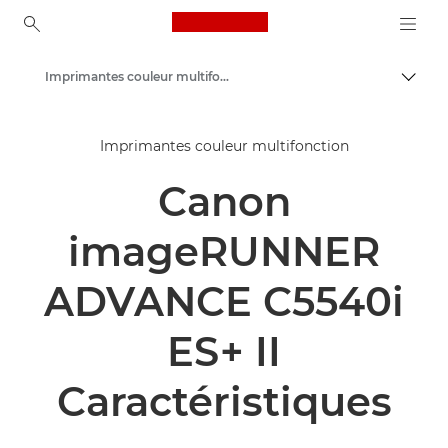
Canon Logo, back to ho
Imprimantes couleur multifonction
Bascul
Canon
Imprimantes couleur multifonction
Solutions et services
Canon
Produits professionnels
Imprimantes et télécopieurs professionnels
imageRUNNER
Imprimantes multifonctions - Multifonctions
ADVANCE C5540i
ES+ II
Caractéristiques