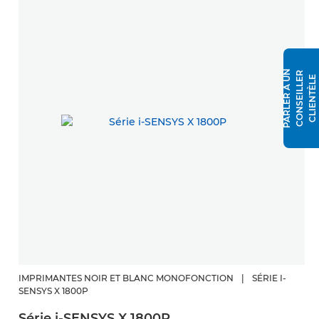
P
A
R
L
E
R
À
N
C
O
N
S
E
I
L
L
E
R
C
L
I
E
N
T
È
L
U
E
IMPRIMANTES NOIR ET BLANC MONOFONCTION
|
SÉRIE I-
SENSYS X 1800P
Série i-SENSYS X 1800P