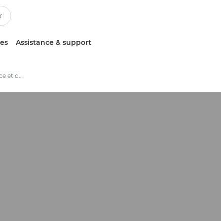
ces
Assistance & support
Services de maintenance et de support d'appareils