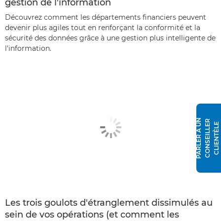
gestion de l'information
Découvrez comment les départements financiers peuvent
devenir plus agiles tout en renforçant la conformité et la
sécurité des données grâce à une gestion plus intelligente de
l'information.
P
A
R
L
E
R
À
N
C
O
N
S
E
I
L
L
E
R
C
L
I
E
N
T
È
L
U
E
Les trois goulots d'étranglement dissimulés au
sein de vos opérations (et comment les