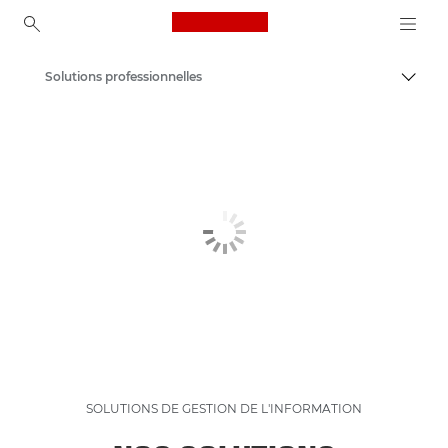
Canon Logo, back to ho
Solutions professionnelles
Bascul
Canon
Solutions et services
SOLUTIONS DE GESTION DE L'INFORMATION