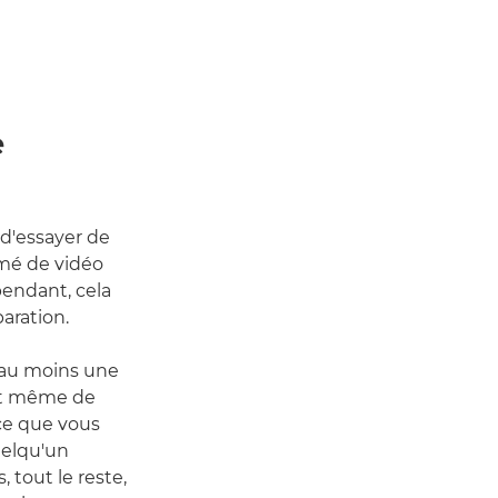
e
 d'essayer de
lmé de vidéo
pendant, cela
aration.
 au moins une
ant même de
 ce que vous
uelqu'un
 tout le reste,