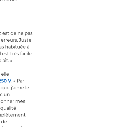
c'est de ne pas
 erreurs. Juste
pas habituée à
est très facile
aît. »
elle
R50 V
. « Par
que j'aime le
ec un
talonner mes
 qualité
omplètement
n de