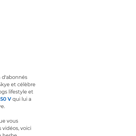
n d'abonnés
 Skye et célèbre
ogs lifestyle et
50 V
qui lui a
ye.
que vous
vidéos, voici
n herbe.