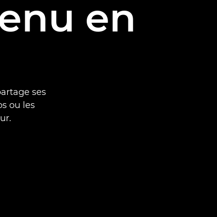
tenu en
artage ses
os ou les
ur.