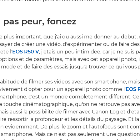
z pas peur, foncez
le plus important, que j'ai dû aussi me donner au début, 
ssayer de créer une vidéo, d'expérimenter ou de faire des
eté l'
EOS R50 V
, j'étais un peu intimidée, car je ne suis 
options et de paramètres, mais avec cet appareil photo, il 
ode et de faire des essais jusqu'à trouver ce qui vous pl
habitude de filmer ses vidéos avec son smartphone, mais 
vement d'opter pour un appareil photo comme l'
EOS 
martphone, c'est un monde complètement différent. Ce 
tte touche cinématographique, qu'on ne retrouve pas av
is aussi la possibilité de filmer avec Canon Log et d'é
re ressortir la profondeur et les détails du paysage. Et la
en évidemment. De plus, le zoom et l'autofocus sont c
n smartphone. Mais ce n'est pas seulement une questio