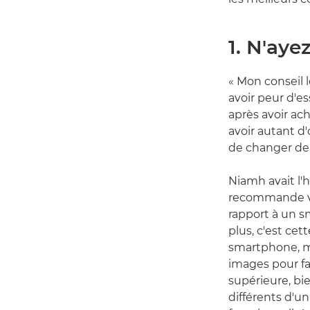
1. N'aye
« Mon conseil 
avoir peur d'e
après avoir ach
avoir autant d'
de changer de m
Niamh avait l'
recommande vi
rapport à un s
plus, c'est ce
smartphone, ma
images pour fai
supérieure, bi
différents d'u