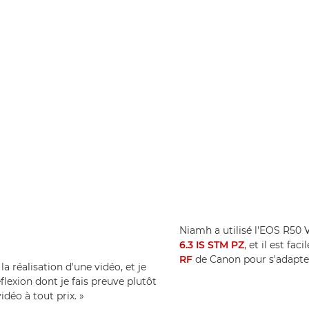
Niamh a utilisé l'EOS R50 V
6.3 IS STM PZ
, et il est fa
RF
de Canon pour s'adapter 
la réalisation d'une vidéo, et je
flexion dont je fais preuve plutôt
déo à tout prix. »