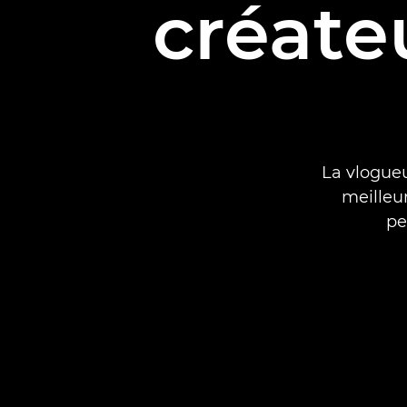
créate
La vlogue
meilleur
pe