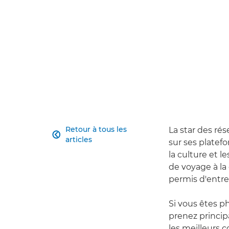
Retour à tous les
La star des r

articles
sur ses platefo
la culture et le
de voyage à la 
permis d'entr
Si vous êtes p
prenez princip
les meilleurs 