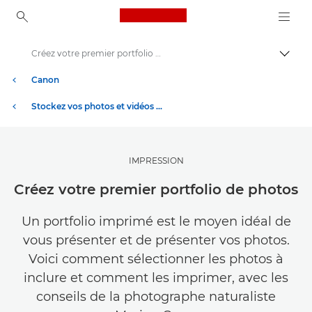
Canon Logo, back to ho
Créez votre premier portfolio de photos
Bascul
Canon
Stockez vos photos et vidéos à moindre coût
IMPRESSION
Créez votre premier portfolio de photos
Un portfolio imprimé est le moyen idéal de
vous présenter et de présenter vos photos.
Voici comment sélectionner les photos à
inclure et comment les imprimer, avec les
conseils de la photographe naturaliste