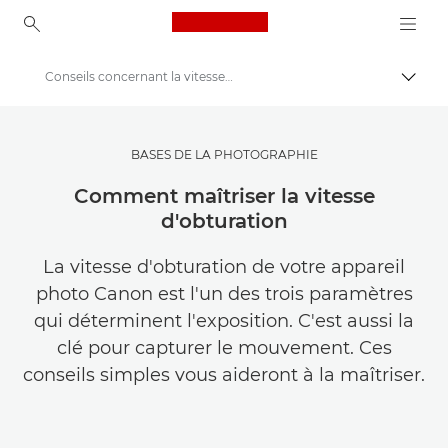
Canon Logo, back to ho
Conseils concernant la vitesse d'obturation
Bascul
Canon
Trouvez l'inspiration | Conseils de photographie et d'impression et guides de l'acheteur
BASES DE LA PHOTOGRAPHIE
Conseils et techniques de photographie et d'impression
Comment maîtriser la vitesse
d'obturation
La vitesse d'obturation de votre appareil
photo Canon est l'un des trois paramètres
qui déterminent l'exposition. C'est aussi la
clé pour capturer le mouvement. Ces
conseils simples vous aideront à la maîtriser.