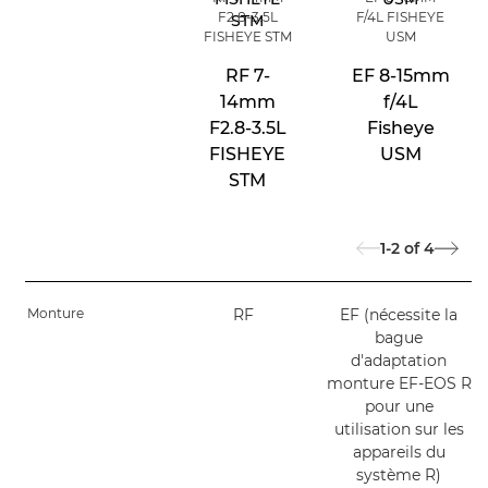
F2.8-3.5L
F/4L FISHEYE
FISHEYE STM
USM
RF 7-
EF 8-15mm
14mm
f/4L
F2.8-3.5L
Fisheye
FISHEYE
USM
STM
1-2
of
4
Monture
RF
EF (nécessite la
bague
d'adaptation
monture EF-EOS R
pour une
utilisation sur les
appareils du
système R)