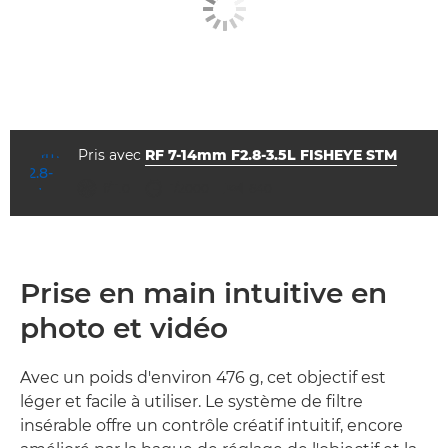
Pris avec
RF 7-14mm F2.8-3.5L FISHEYE STM
ouverture
vitesse d'obturation
ISO



f/11.0
1/2000
640
Prise en main intuitive en
photo et vidéo
Avec un poids d'environ 476 g, cet objectif est
léger et facile à utiliser. Le système de filtre
insérable offre un contrôle créatif intuitif, encore