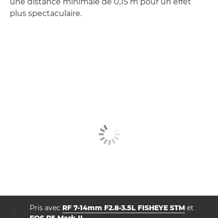
une distance minimale de 0,15 m pour un effet
plus spectaculaire.
Pris avec
RF 7-14mm F2.8-3.5L FISHEYE STM
et
EOS R5 Mark II