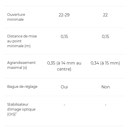
Ouverture
22-29
22
minimale
Distance de mise
0,15
0,15
au point
minimale (m)
Agrandissement
0,35 (à 14 mm au
0,34 (à 15 mm)
maximal (x)
centre)
Bague de réglage
Oui
Non
Stabilisateur
-
-
d'image optique
1
(OIS)