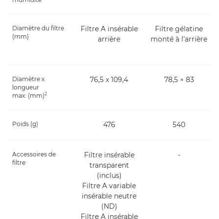
Diamètre du filtre
Filtre A insérable
Filtre gélatine
(mm)
arrière
monté à l'arrière
Diamètre x
76,5 x 109,4
78,5 × 83
longueur
2
max. (mm)
Poids (g)
476
540
Accessoires de
Filtre insérable
-
filtre
transparent
(inclus)
Filtre A variable
insérable neutre
(ND)
Filtre A insérable