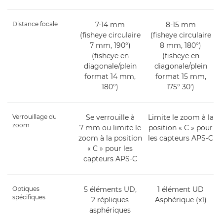
Distance focale
7-14 mm
8-15 mm
(fisheye circulaire
(fisheye circulaire
7 mm, 190°)
8 mm, 180°)
(fisheye en
(fisheye en
diagonale/plein
diagonale/plein
format 14 mm,
format 15 mm,
180°)
175° 30')
Verrouillage du
Se verrouille à
Limite le zoom à la
zoom
7 mm ou limite le
position « C » pour
zoom à la position
les capteurs APS-C
« C » pour les
capteurs APS-C
Optiques
5 éléments UD,
1 élément UD
spécifiques
2 répliques
Asphérique (x1)
asphériques