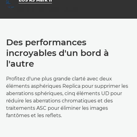
ouverture
vitesse d'obturation
ISO



f/11.0
1/2000
500
Des performances
incroyables d'un bord à
l'autre
Profitez d'une plus grande clarté avec deux
éléments asphériques Replica pour supprimer les
aberrations sphériques, cinq éléments UD pour
réduire les aberrations chromatiques et des
traitements ASC pour éliminer les images
fantômes et les reflets.