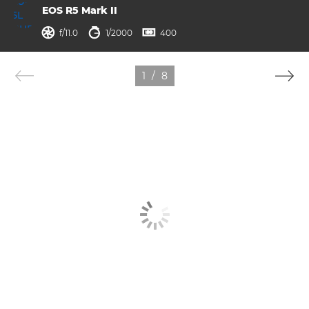
EOS R5 Mark II
ouverture
vitesse d'obturation
ISO



f/11.0
1/2000
400
1
/
8