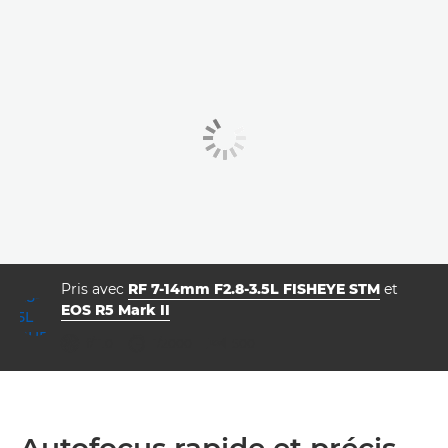
Pris avec
RF 7-14mm F2.8-3.5L FISHEYE STM
et
EOS R5 Mark II
ouverture
vitesse d'obturation
ISO



f/11.0
1/2000
500
Autofocus rapide et précis