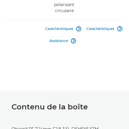
polarisant
circulaire
Caractéristiques
Caractéristiques


Assistance

Contenu de la boîte
Objectif RF 7-14mm F2.8-3.5L FISHEYE STM