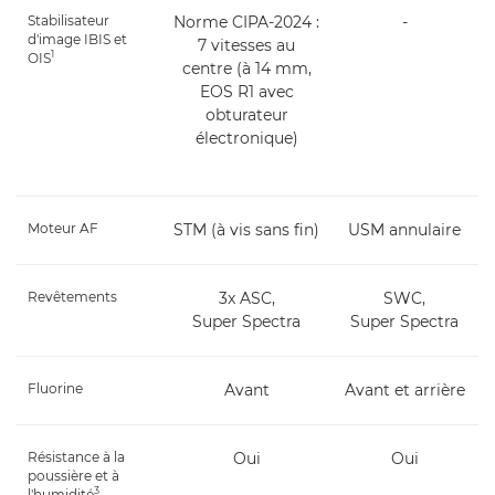
Stabilisateur
Norme CIPA-2024 :
-
d'image IBIS et
7 vitesses au
1
OIS
centre (à 14 mm,
EOS R1 avec
obturateur
électronique)
Moteur AF
STM (à vis sans fin)
USM annulaire
Revêtements
3x ASC,
SWC,
Super Spectra
Super Spectra
Fluorine
Avant
Avant et arrière
Résistance à la
Oui
Oui
poussière et à
3
l'humidité