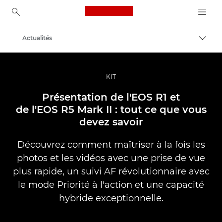
Canon Logo, back to ho
Actualités
Bascul
Canon
Vidéo et photographie professionnelles
KIT
Présentation de l'EOS R1 et
de l'EOS R5 Mark II : tout ce que vous
devez savoir
Découvrez comment maîtriser à la fois les
photos et les vidéos avec une prise de vue
plus rapide, un suivi AF révolutionnaire avec
le mode Priorité à l'action et une capacité
hybride exceptionnelle.