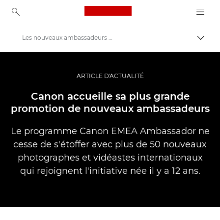
Canon Logo, back to ho
Les nouveaux ambassadeurs Canon 2020
Bascul
Canon
Vidéo et photographie professionnelles
ARTICLE D'ACTUALITÉ
Actualités
Canon accueille sa plus grande
promotion de nouveaux ambassadeurs
Le programme Canon EMEA Ambassador ne
cesse de s'étoffer avec plus de 50 nouveaux
photographes et vidéastes internationaux
qui rejoignent l'initiative née il y a 12 ans.