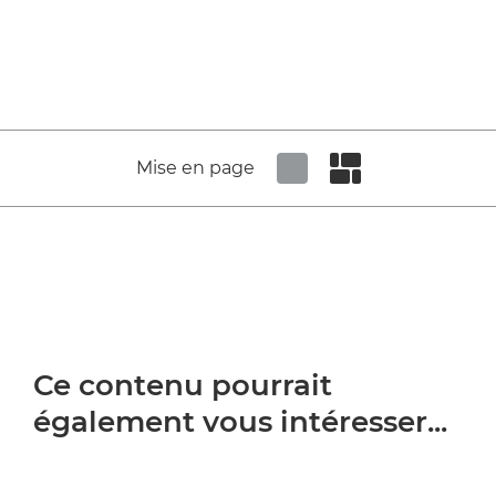
Mise en page
Set tiled view
Set masonry view
Ce contenu pourrait
également vous intéresser...