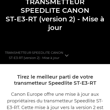
TRANSMETTEUR
SPEEDLITE CANON
ST-E3-RT (version 2) - Mise à
jour
TRANSMETTEUR SPEEDLITE CANON
ST-E3-RT (version 2) - Mise à jour
Avantages
Tirez le meilleur parti de votre
transmetteur Speedlite ST-E3-RT
Tarification
Canon Europe offre une mise à jour aux
Galerie
propriétaires du transmetteur Speedlite ST-
Services connexes
E3-RT. Cette mise à jour vers la version 2 est