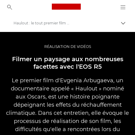
Canon Logo, back to ho
Haulout : le tout premier film documentaire d'Evgenia Arbugaeva
Bascul
Canon
Vidéo et photographie professionnelles
RÉALISATION DE VIDÉOS
Histoires
Filmer un paysage aux nombreuses
facettes avec l'EOS R5
Le premier film d'Evgenia Arbugaeva, un
documentaire appelé « Haulout » nominé
aux Oscars, est une histoire poignante
dépeignant les effets du réchauffement
climatique. Dans cet entretien, elle évoque le
processus de réalisation de son film, les
difficultés qu'elle a rencontrées lors du