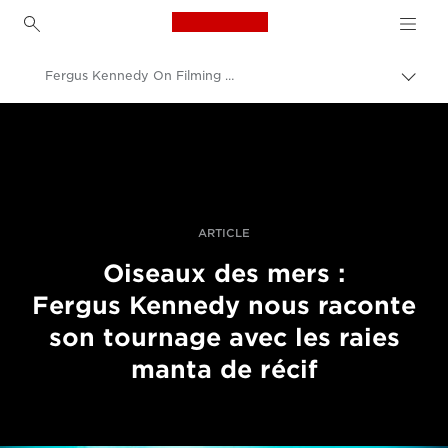
Canon Logo, back to h
Fergus Kennedy On Filming Manta Rays Underwater With The Canon EOS 5D Mark IV
Bascu
entre
Canon
les
fils
Vidéo et photographie professionnelles
d'Ari
Histoires
ARTICLE
Oiseaux des mers :
Fergus Kennedy nous raconte
son tournage avec les raies
manta de récif