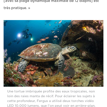
[avec sa plage dynamique maximale de 12 diaphs] est
très pratique. »
Une tortue imbriquée profite des eaux tropicales, non
loin des raies manta de récif. Pour éclairer les sujets à
cette profondeur, Fergus a utilisé deux torches vidéo
LED 10.000 lumens, que l'on peut voir en arrière-plan.