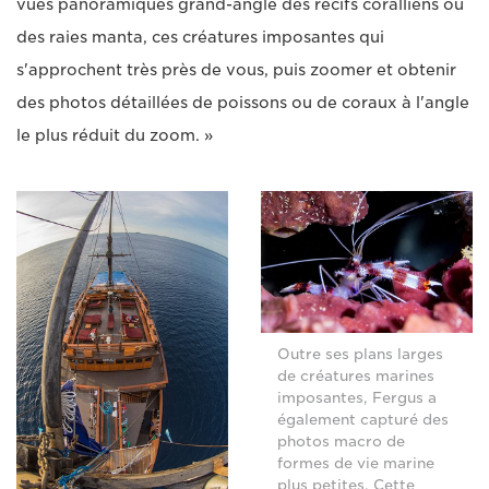
vues panoramiques grand-angle des récifs coralliens ou
des raies manta, ces créatures imposantes qui
s'approchent très près de vous, puis zoomer et obtenir
des photos détaillées de poissons ou de coraux à l'angle
le plus réduit du zoom. »
Outre ses plans larges
de créatures marines
imposantes, Fergus a
également capturé des
photos macro de
formes de vie marine
plus petites. Cette