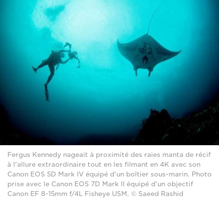
Fergus Kennedy nageait à proximité des raies manta de récif
à l'allure extraordinaire tout en les filmant en 4K avec son
Canon EOS 5D Mark IV équipé d'un boîtier sous-marin. Photo
prise avec le Canon EOS 7D Mark II équipé d'un objectif
Canon EF 8-15mm f/4L Fisheye USM. © Saeed Rashid