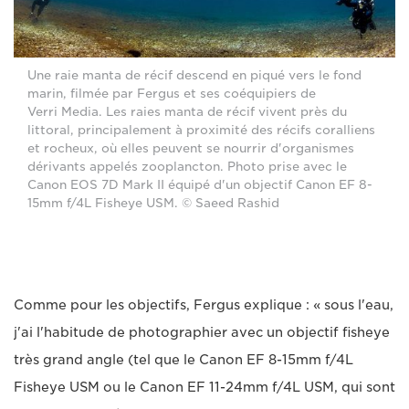
Une raie manta de récif descend en piqué vers le fond
marin, filmée par Fergus et ses coéquipiers de
Verri Media. Les raies manta de récif vivent près du
littoral, principalement à proximité des récifs coralliens
et rocheux, où elles peuvent se nourrir d'organismes
dérivants appelés zooplancton. Photo prise avec le
Canon EOS 7D Mark II équipé d'un objectif Canon EF 8-
15mm f/4L Fisheye USM. © Saeed Rashid
Comme pour les objectifs, Fergus explique : « sous l'eau,
j'ai l'habitude de photographier avec un objectif fisheye
très grand angle (tel que le Canon EF 8-15mm f/4L
Fisheye USM ou le Canon EF 11-24mm f/4L USM, qui sont