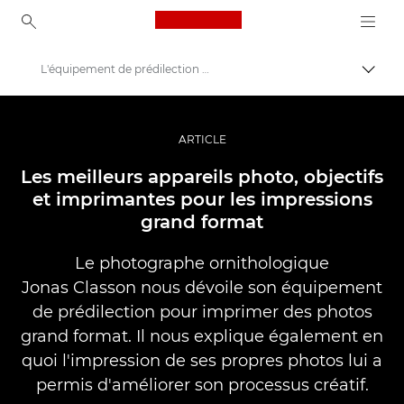
Canon Logo, back to ho
L'équipement de prédilection de Jonas Classon pour les impressions photo grand format
Bascul
Canon
Vidéo et photographie professionnelles
ARTICLE
Histoires
Les meilleurs appareils photo, objectifs
et imprimantes pour les impressions
grand format
Le photographe ornithologique
Jonas Classon nous dévoile son équipement
de prédilection pour imprimer des photos
grand format. Il nous explique également en
quoi l'impression de ses propres photos lui a
permis d'améliorer son processus créatif.