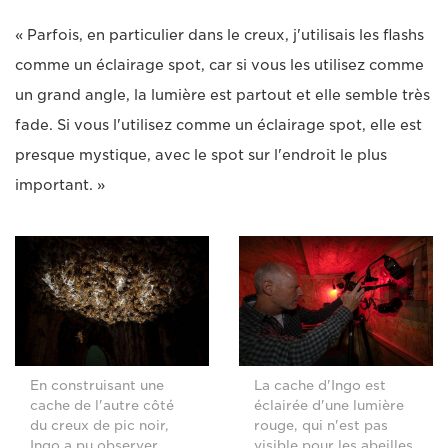
« Parfois, en particulier dans le creux, j'utilisais les flashs
comme un éclairage spot, car si vous les utilisez comme
un grand angle, la lumière est partout et elle semble très
fade. Si vous l'utilisez comme un éclairage spot, elle est
presque mystique, avec le spot sur l'endroit le plus
important. »
En construisant une
La cache d'Ingo est
cache de l'autre côté
éclairée d'une lumière
du creux de pic noir,
rouge, qui n'est pas
Ingo a pu observer
visible pour les abeilles,