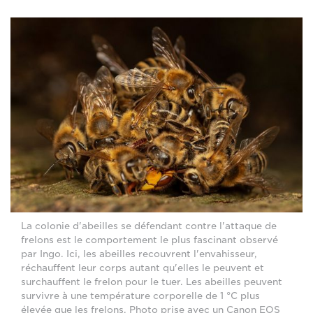
La colonie d'abeilles se défendant contre l'attaque de
frelons est le comportement le plus fascinant observé
par Ingo. Ici, les abeilles recouvrent l'envahisseur,
réchauffent leur corps autant qu'elles le peuvent et
surchauffent le frelon pour le tuer. Les abeilles peuvent
survivre à une température corporelle de 1 °C plus
élevée que les frelons. Photo prise avec un Canon EOS