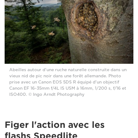
Abeilles autour d'une ruche naturelle construite dans un
vieux nid de pic noir dans une forêt allemande. Photo
prise avec un Canon EOS 5DS R équipé d'un objectif
Canon EF 16-35mm f/4L IS USM à 16mm, 1/200 s, f/16 et
ISO400. © Ingo Arndt Photography
Figer l'action avec les
flashs Speedlite