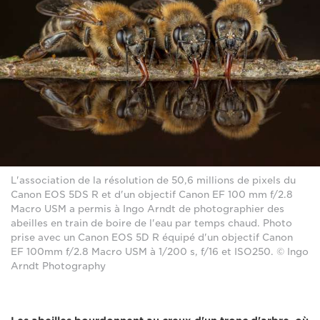
L'association de la résolution de 50,6 millions de pixels du
Canon EOS 5DS R et d'un objectif Canon EF 100 mm f/2.8
Macro USM a permis à Ingo Arndt de photographier des
abeilles en train de boire de l'eau par temps chaud. Photo
prise avec un Canon EOS 5D R équipé d'un objectif Canon
EF 100mm f/2.8 Macro USM à 1/200 s, f/16 et ISO250. © Ingo
Arndt Photography