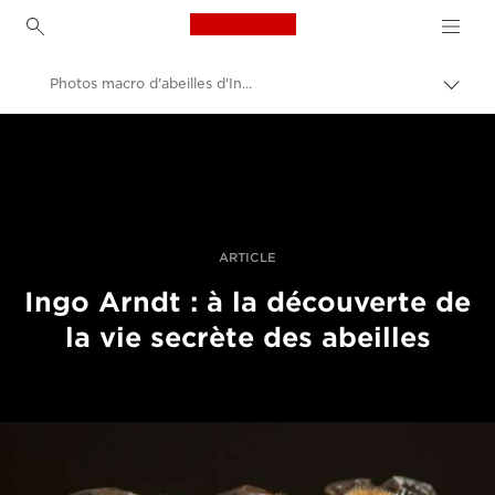
Canon Logo, back to h
Photos macro d'abeilles d'Ingo Arndt
Bascu
entre
Canon
les
fils
Vidéo et photographie professionnelles
d'Ari
Histoires
ARTICLE
Ingo Arndt : à la découverte de
la vie secrète des abeilles