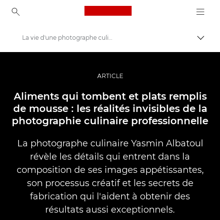
Canon Logo, back to ho
La vie d'une photographe culinaire professionnelle
Bascul
Canon
Vidéo et photographie professionnelles
ARTICLE
Histoires
Aliments qui tombent et plats remplis
de mousse : les réalités invisibles de la
photographie culinaire professionnelle
La photographe culinaire Yasmin Albatoul
révèle les détails qui entrent dans la
composition de ses images appétissantes,
son processus créatif et les secrets de
fabrication qui l'aident à obtenir des
résultats aussi exceptionnels.