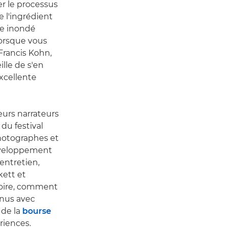
er le processus
e l'ingrédient
de inondé
Lorsque vous
Francis Kohn,
ille de s'en
xcellente
urs narrateurs
du festival
hotographes et
développement
entretien,
kett et
toire, comment
enus avec
 de la
bourse
riences.