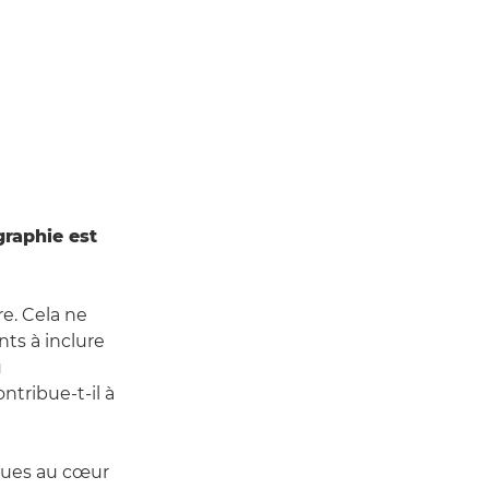
graphie est
re. Cela ne
nts à inclure
u
tribue-t-il à
ques au cœur