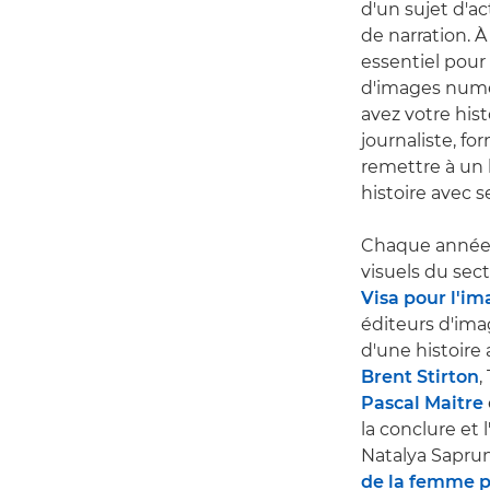
d'un sujet d'ac
de narration. À
essentiel pour
d'images numéri
avez votre his
journaliste, fo
remettre à un 
histoire avec 
Chaque année,
visuels du sect
Visa pour l'i
éditeurs d'ima
d'une histoire
Brent Stirton
,
Pascal Maitre
la conclure e
Natalya Saprun
de la femme p