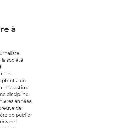
ire à
ournaliste
la société
t
nt les
aptent à un
. Elle estime
ne discipline
nières années,
 preuve de
ère de publier
 gens ont