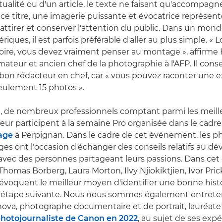
tualité ou d'un article, le texte ne faisant qu'accompagn
 ce titre, une imagerie puissante et évocatrice représent
 attirer et conserver l'attention du public. Dans un mon
ques, il est parfois préférable d'aller au plus simple. « 
toire, vous devez vraiment penser au montage », affirme 
rmateur et ancien chef de la photographie à l'AFP. Il conse
bon rédacteur en chef, car « vous pouvez raconter une e
seulement 15 photos ».
 de nombreux professionnels comptant parmi les meille
eur participent à la semaine Pro organisée dans le cadre 
mage
à Perpignan. Dans le cadre de cet événement, les p
ges ont l'occasion d'échanger des conseils relatifs au 
 avec des personnes partageant leurs passions. Dans cet 
 Thomas Borberg, Laura Morton, Ilvy Njiokiktjien, Ivor Pric
évoquent le meilleur moyen d'identifier une bonne his
t l'étape suivante. Nous nous sommes également entret
ova, photographe documentaire et de portrait, lauréate
hotojournaliste de Canon en 2022
, au sujet de ses expé