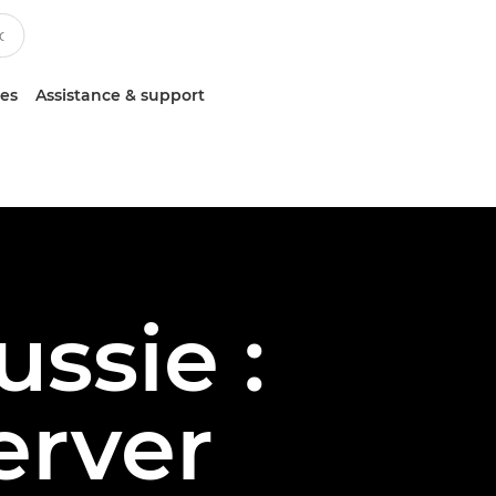
ces
Assistance & support
ssie :
rver