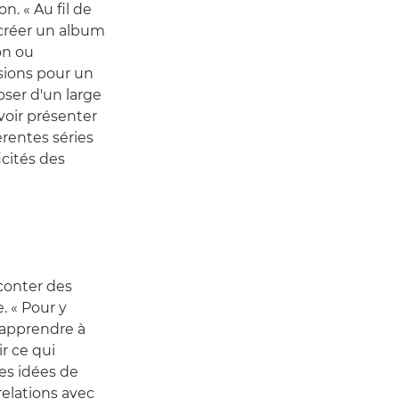
n. « Au fil de
 créer un album
on ou
sions pour un
poser d'un large
voir présenter
érentes séries
icités des
aconter des
. « Pour y
'apprendre à
ir ce qui
es idées de
relations avec