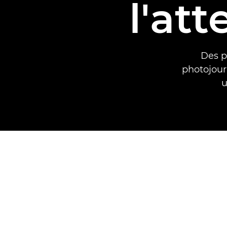
l'at
Des p
photojour
u