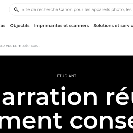
ras
Objectifs
Imprimantes et scanners
Solutions et servi
Développez vos compétences en photojournalisme - Canon Europe
ÉTUDIANT
arration réu
ment conse