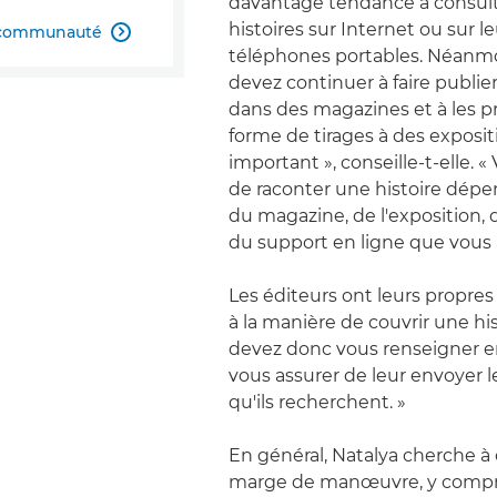
davantage tendance à consul
histoires sur Internet ou sur l
a communauté

téléphones portables. Néanmo
devez continuer à faire publie
dans des magazines et à les p
forme de tirages à des expositi
important », conseille-t-elle. 
de raconter une histoire dépe
du magazine, de l'exposition, d
du support en ligne que vous al
Les éditeurs ont leurs propres
à la manière de couvrir une his
devez donc vous renseigner 
vous assurer de leur envoyer 
qu'ils recherchent. »
En général, Natalya cherche à
marge de manœuvre, y compr