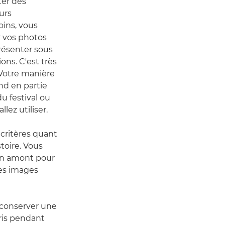
ter des
eurs
ins, vous
r vos photos
résenter sous
ons. C'est très
« Votre manière
nd en partie
u festival ou
lez utiliser.
 critères quant
toire. Vous
en amont pour
les images
 conserver une
is pendant