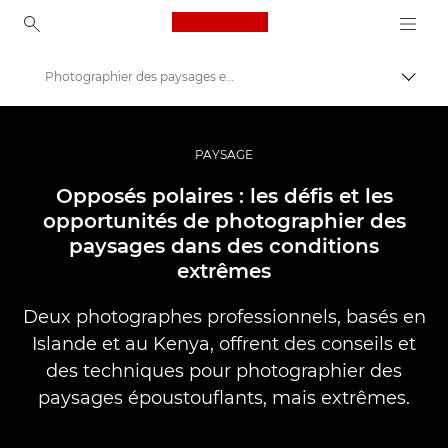
Canon Logo, back to ho
Photographier des paysages extrêmes
Bascul
Canon
Vidéo et photographie professionnelles
PAYSAGE
Histoires
Opposés polaires : les défis et les
opportunités de photographier des
paysages dans des conditions
extrêmes
Deux photographes professionnels, basés en
Islande et au Kenya, offrent des conseils et
des techniques pour photographier des
paysages époustouflants, mais extrêmes.