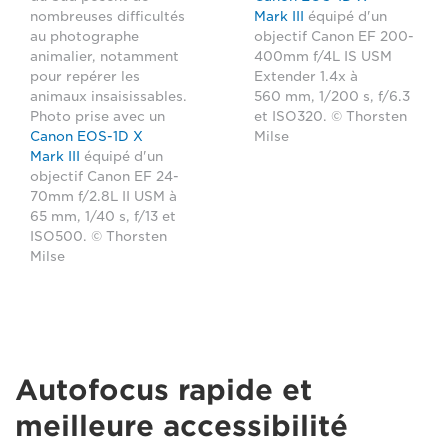
nombreuses difficultés
Mark III
équipé d'un
au photographe
objectif Canon EF 200-
animalier, notamment
400mm f/4L IS USM
pour repérer les
Extender 1.4x à
animaux insaisissables.
560 mm, 1/200 s, f/6.3
Photo prise avec un
et ISO320. © Thorsten
Canon EOS-1D X
Milse
Mark III
équipé d'un
objectif Canon EF 24-
70mm f/2.8L II USM à
65 mm, 1/40 s, f/13 et
ISO500. © Thorsten
Milse
Autofocus rapide et
meilleure accessibilité