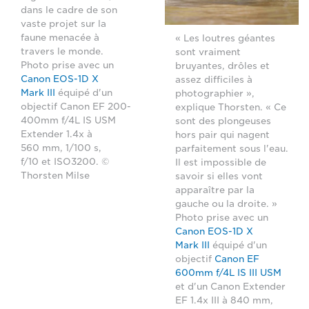
dans le cadre de son
vaste projet sur la
faune menacée à
« Les loutres géantes
travers le monde.
sont vraiment
Photo prise avec un
bruyantes, drôles et
Canon EOS-1D X
assez difficiles à
Mark III
équipé d'un
photographier »,
objectif Canon EF 200-
explique Thorsten. « Ce
400mm f/4L IS USM
sont des plongeuses
Extender 1.4x à
hors pair qui nagent
560 mm, 1/100 s,
parfaitement sous l'eau.
f/10 et ISO3200. ©
Il est impossible de
Thorsten Milse
savoir si elles vont
apparaître par la
gauche ou la droite. »
Photo prise avec un
Canon EOS-1D X
Mark III
équipé d'un
objectif
Canon EF
600mm f/4L IS III USM
et d'un Canon Extender
EF 1.4x III à 840 mm,