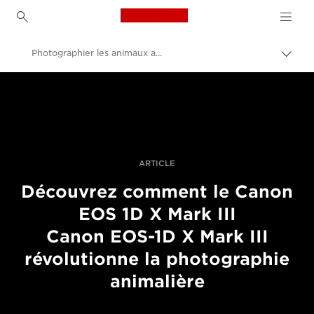
Canon Logo, back to h
Photographier les animaux avec l'EOS-1D X Mark III
Bascu
entre
Canon
les
fils
Vidéo et photographie professionnelles
d'Ari
Histoires
ARTICLE
Découvrez comment le Canon
EOS 1D X Mark III
Canon EOS-1D X Mark III
révolutionne la photographie
animalière