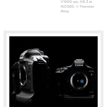
1/1000 sec, f/6.3 et
ISO1250. © Thorsten
Milse