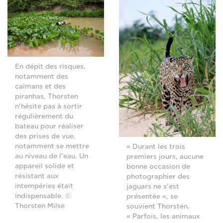
En dépit des risques,
notamment des
caïmans et des
piranhas, Thorsten
n'hésite pas à sortir
régulièrement du
bateau pour réaliser
des prises de vue,
notamment se mettre
« Durant les trois
au niveau de l'eau. Un
premiers jours, aucune
appareil solide et
bonne occasion de
résistant aux
photographier des
intempéries était
jaguars ne s'est
indispensable. ©
présentée », se
Thorsten Milse
souvient Thorsten.
« Parfois, les animaux