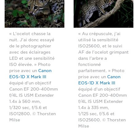
« L'ocelot chasse la
« Au crépuscule, j'ai
nuit. J'ai donc essayé
utilisé la sensibilité
de le photographier
ISO25600, et le suivi
avec des éclairages
AF de l'ocelot grimpant
LED et une sensibilité
dans l'arbre a
ISO élevée. » Photo
fonctionné
prise avec un
Canon
parfaitement. » Photo
EOS-1D X Mark III
prise avec un
Canon
équipé d'un objectif
EOS-1D X Mark III
Canon EF 200-400mm
équipé d'un objectif
f/4L IS USM Extender
Canon EF 200-400mm
1.4x à 560 mm,
f/4L IS USM Extender
1/320 sec, f/5.6 et
1.4x à 335 mm,
ISO12800. © Thorsten
1/125 sec, f/5.6 et
Milse
ISO25600. © Thorsten
Milse