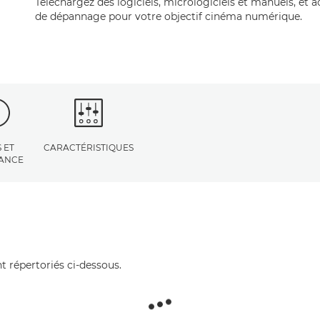
Téléchargez des logiciels, micrologiciels et manuels, et 
de dépannage pour votre objectif cinéma numérique.
 ET
CARACTÉRISTIQUES
TANCE
t répertoriés ci-dessous.