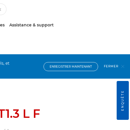
ces
Assistance & support
s, et
FERMER
ENREGISTRER MAINTENANT
ENQUÊTE
.3 L F