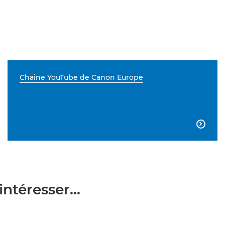
Chaîne YouTube de Canon Europe

ntéresser...