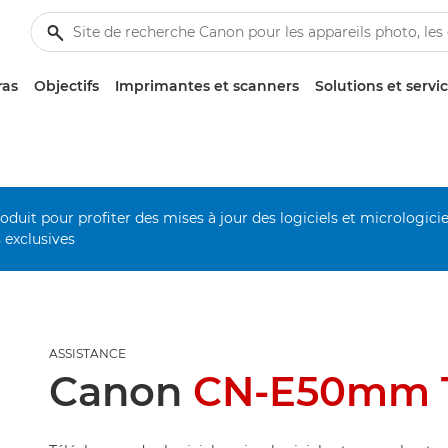
ras
Objectifs
Imprimantes et scanners
Solutions et servi
duit pour profiter des mises à jour des logiciels et micrologiciel
s exclusives
ASSISTANCE
Canon
CN-E50mm T1