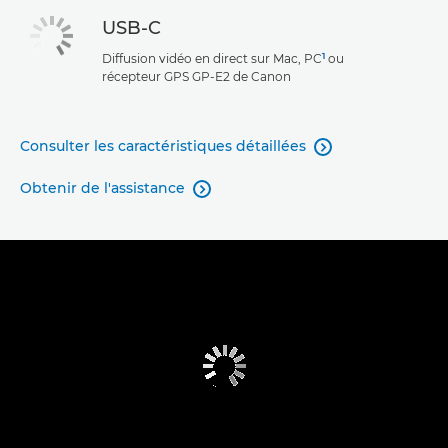
USB-C
1
Diffusion vidéo en direct sur Mac, PC
ou
récepteur GPS GP-E2 de Canon
Consulter les caractéristiques détaillées

Obtenir de l'assistance
