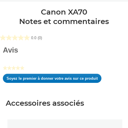
Canon XA70
Notes et commentaires
0.0
(0)
0.0
sur
Avis
5
étoiles.
★★★★★
Aucune
Soyez le premier à donner votre avis sur ce produit
valeur
.
de
Cette
notation
action
entraînera
Accessoires associés
l'ouverture
d'une
boîte
de
dialogue.