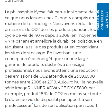
durabilité.
La philosophie Kyosei fait partie intégrante de tout
P
A
R
L
E
R
À
N
C
O
N
S
E
I
L
L
E
R
C
L
I
E
N
T
È
L
U
E
ce que nous faisons chez Canon, y compris en
matière de technologie. Nous avons réduit les
émissions de CO2 de nos produits pendant leur
cycle de vie de 40 % depuis 2008 (en moyenne
4,7 % par an) et amélioré la durabilité logistique en
réduisant la taille des produits et en consolidant
les sites de stockage. En favorisant une
conception éco-énergétique sur une large
gamme de produits destinés à un usage
professionnel, nous avons atteint une réduction
des émissions de CO2 attendue de 23.593.000
tonnes entre 2008 et 2019. Aujourd'hui, la nouvelle
série imageRUNNER ADVANCE DX C5800, par
exemple, produit 18 % de CO2 en moins sur toute
la durée de vie du dispositif par rapport à son
*
prédécesseur
lors de son utilisation par rapport