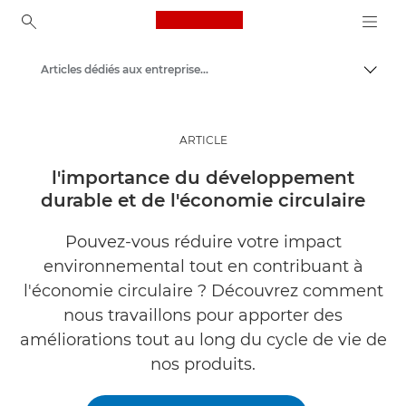
Canon Logo, back to ho
Articles dédiés aux entreprises et aux professionnels
Bascul
Canon
Solutions et services
ARTICLE
Evénements et témoignages
l'importance du développement
durable et de l'économie circulaire
Pouvez-vous réduire votre impact
environnemental tout en contribuant à
l'économie circulaire ? Découvrez comment
nous travaillons pour apporter des
améliorations tout au long du cycle de vie de
nos produits.