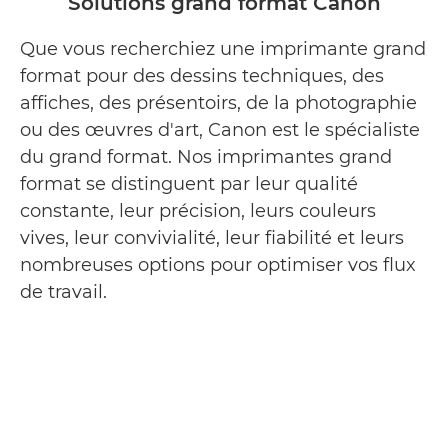
Solutions grand format Canon
Durabilité
Que vous recherchiez une imprimante grand
format pour des dessins techniques, des
Sécurité
affiches, des présentoirs, de la photographie
ou des œuvres d'art, Canon est le spécialiste
Service
du grand format. Nos imprimantes grand
format se distinguent par leur qualité
Imaging Supplies
constante, leur précision, leurs couleurs
vives, leur convivialité, leur fiabilité et leurs
Inspiration
nombreuses options pour optimiser vos flux
Produits et solutions connexes
de travail.
Contact