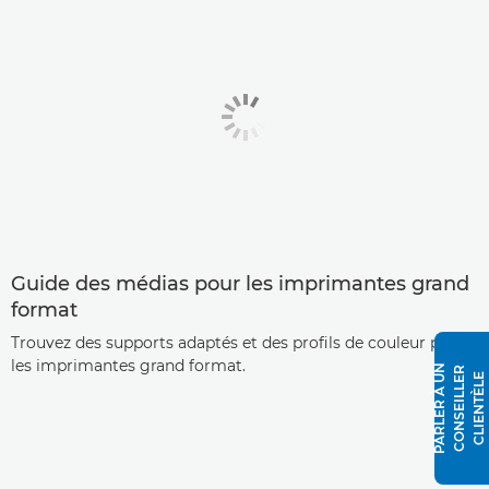
Guide des médias pour les imprimantes grand
format
Trouvez des supports adaptés et des profils de couleur pour
les imprimantes grand format.
P
A
R
L
E
R
À
N
C
O
N
S
E
I
L
L
E
R
C
L
I
E
N
T
È
L
U
E