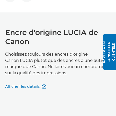
Encre d'origine LUCIA de
Canon
P
A
R
L
E
R
À
N
C
O
N
S
E
I
L
L
E
R
C
L
I
E
N
T
È
L
U
E
Choisissez toujours des encres d'origine
Canon LUCIA plutôt que des encres d'une autre
marque que Canon. Ne faites aucun compromis
sur la qualité des impressions.
Afficher les détails
