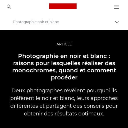
Canon Logo, back to ho
Photographie noir et blanc
Bascul
Canon
Vidéo et photographie professionnelles
ARTICLE
Histoires
Photographie en noir et blanc :
raisons pour lesquelles réaliser des
monochromes, quand et comment
procéder
Deux photographes révèlent pourquoi ils
préfèrent le noir et blanc, leurs approches
différentes et partagent des conseils pour
obtenir des résultats optimaux.