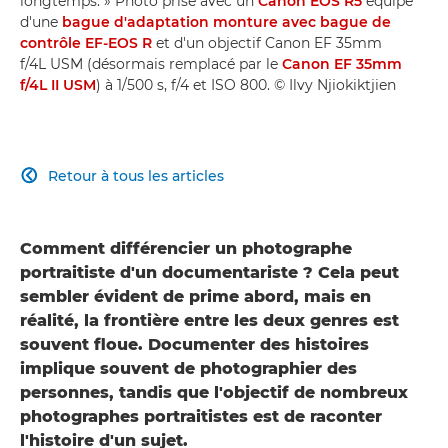
longtemps. » Photo prise avec un
Canon EOS R5
équipé
d'une
bague d'adaptation monture avec bague de
contrôle EF-EOS R
et d'un objectif Canon EF 35mm
f/4L USM (désormais remplacé par le
Canon EF 35mm
f/4L II USM
) à 1/500 s, f/4 et ISO 800. © Ilvy Njiokiktjien
Retour à tous les articles

Comment différencier un photographe
portraitiste d'un documentariste ? Cela peut
sembler évident de prime abord, mais en
réalité, la frontière entre les deux genres est
souvent floue. Documenter des histoires
implique souvent de photographier des
personnes, tandis que l'objectif de nombreux
photographes portraitistes est de raconter
l'histoire d'un sujet.