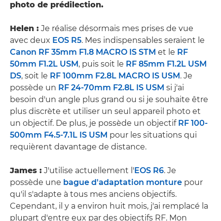
photo de prédilection.
Helen :
Je réalise désormais mes prises de vue
avec deux
EOS R5
. Mes indispensables seraient le
Canon RF 35mm F1.8 MACRO IS STM
et le
RF
50mm F1.2L USM
, puis soit le
RF 85mm F1.2L USM
DS
, soit le
RF 100mm F2.8L MACRO IS USM
. Je
possède un
RF 24-70mm F2.8L IS USM
si j'ai
besoin d'un angle plus grand ou si je souhaite être
plus discrète et utiliser un seul appareil photo et
un objectif. De plus, je possède un objectif
RF 100-
500mm F4.5-7.1L IS USM
pour les situations qui
requièrent davantage de distance.
James :
J'utilise actuellement l'
EOS R6
. Je
possède une
bague d'adaptation monture
pour
qu'il s'adapte à tous mes anciens objectifs.
Cependant, il y a environ huit mois, j'ai remplacé la
plupart d'entre eux par des objectifs RF. Mon