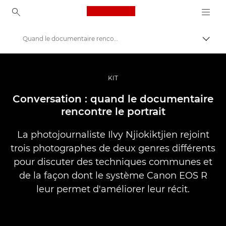
Canon Logo, back to ho
Quand le documentaire rencontre le portrait
Bascul
Canon
Vidéo et photographie professionnelles
KIT
Histoires
Conversation : quand le documentaire
rencontre le portrait
La photojournaliste Ilvy Njiokiktjien rejoint
trois photographes de deux genres différents
pour discuter des techniques communes et
de la façon dont le système Canon EOS R
leur permet d'améliorer leur récit.