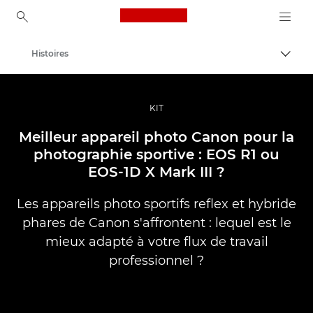
Canon Logo, back to ho
Histoires
Bascul
Canon
Vidéo et photographie professionnelles
KIT
Meilleur appareil photo Canon pour la
photographie sportive : EOS R1 ou
EOS-1D X Mark III ?
Les appareils photo sportifs reflex et hybride
phares de Canon s'affrontent : lequel est le
mieux adapté à votre flux de travail
professionnel ?