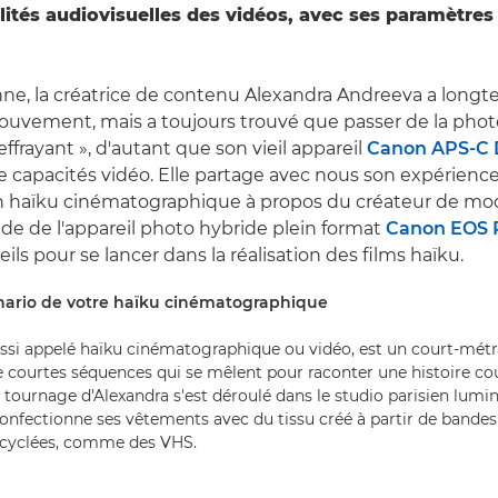
ilités audiovisuelles des vidéos, avec ses paramètres
enne, la créatrice de contenu Alexandra Andreeva a long
ouvement, mais a toujours trouvé que passer de la photo
effrayant », d'autant que son vieil appareil
Canon APS-C
 capacités vidéo. Elle partage avec nous son expérience
'un haïku cinématographique à propos du créateur de m
ide de l'appareil photo hybride plein format
Canon EOS 
ls pour se lancer dans la réalisation des films haïku.
cénario de votre haïku cinématographique
ussi appelé haïku cinématographique ou vidéo, est un court-mét
de courtes séquences qui se mêlent pour raconter une histoire cou
e tournage d'Alexandra s'est déroulé dans le studio parisien lumi
confectionne ses vêtements avec du tissu créé à partir de bandes
ecyclées, comme des VHS.