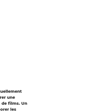
tuellement
irer une
n de films. Un
orer les