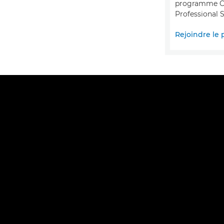
programme C
Professional S
Rejoindre le