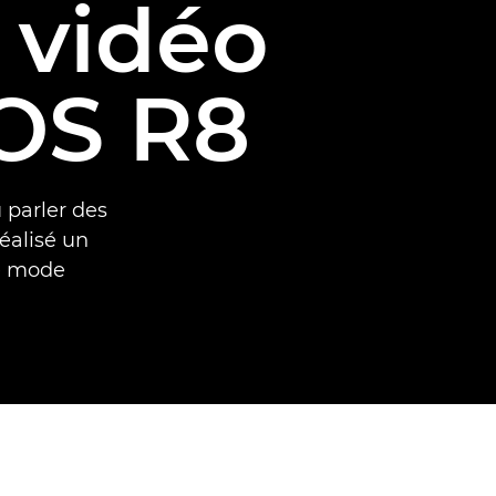
 vidéo
EOS R8
 parler des
éalisé un
de mode