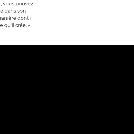
 ; vous pouvez
ive dans son
anière dont il
 qu'il crée. »