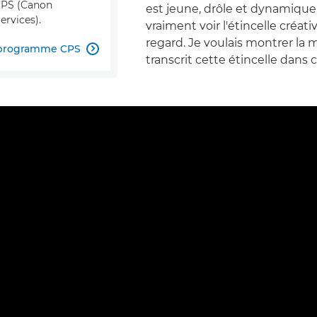
PS (Canon
est jeune, drôle et dynamique
ervices).
vraiment voir l'étincelle créat
regard. Je voulais montrer la m
 programme CPS

transcrit cette étincelle dans ce