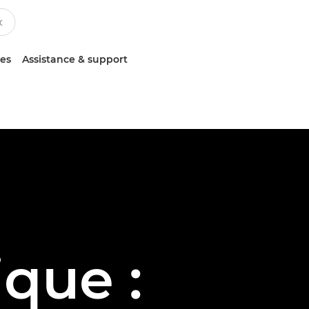
ces
Assistance & support
que :