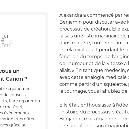
Alexandra a commencé par re
Benjamin pour discuter avec l
processus de création. Elle exp
faisais une liste imaginaire de
dans ma tête, tout en étant 
le cela évoluerait pendant le 
fonction du temps, de l'origine
de l'humeur et de la vitesse à l
allait. » En tant que médecin,
vous un
avec cette analogie médicale :
t Canon ?
comme partir d'un squelette, 
otre équipement
le tournage, vous l'affublez de
r de conseils
erts, faire réparer ou
Elle était enthousiaste à l'idé
re matériel,
l'histoire du processus créatif
des évènements
Benjamin, mais également de 
iration et profiter
sives grâce au
personnalité et son imaginati