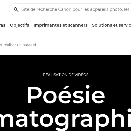
ras
Objectifs
Imprimantes et scanners
Solutions et servi
Comment réaliser un haïku vidéo
RÉALISATION DE VIDÉOS
Poésie
matographi