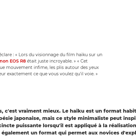
lare : « Lors du visionnage du film haïku sur un
non EOS R8
était juste incroyable. » « Cet
que mouvement infime, les plis autour des yeux
r exactement ce que vous voulez qu'il voie. »
s, c'est vraiment mieux. Le haïku est un format habi
poésie japonaise, mais ce style minimaliste peut insp
incte puissante lorsqu'il est appliqué à la réalisatio
t également un format qui permet aux novices d'expl