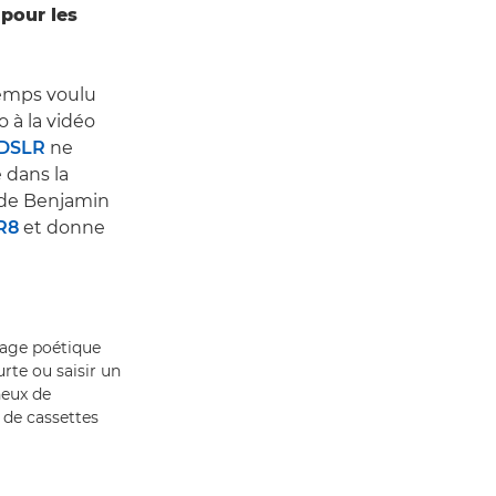
 pour les
temps voulu
 à la vidéo
 DSLR
ne
 dans la
ode Benjamin
R8
et donne
rage poétique
rte ou saisir un
neux de
 de cassettes