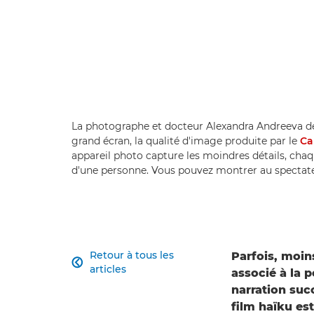
La photographe et docteur Alexandra Andreeva déc
grand écran, la qualité d'image produite par le
Ca
appareil photo capture les moindres détails, cha
d'une personne. Vous pouvez montrer au spectateu
Retour à tous les
Parfois, moin

articles
associé à la 
narration succ
film haïku es