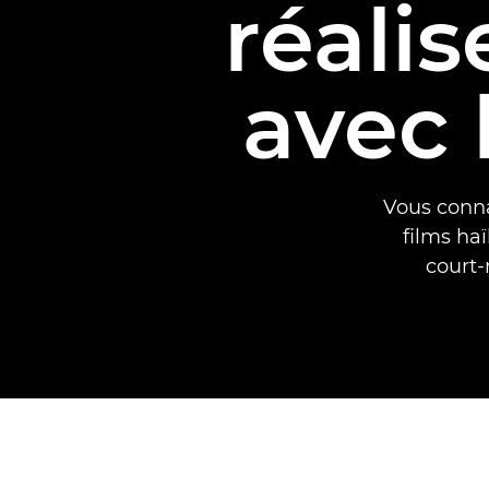
réali
avec 
Vous conna
films ha
court-