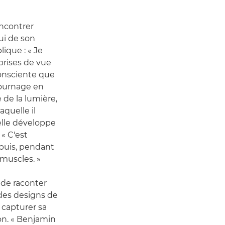
ncontrer
ui de son
lique : « Je
 prises de vue
consciente que
tournage en
 de la lumière,
aquelle il
 elle développe
 « C'est
puis, pendant
 muscles. »
e de raconter
 des designs de
capturer sa
on. « Benjamin