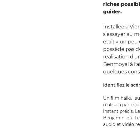
riches possib
guider.
Installée à Vi
s'essayer au m
était « un peu 
possède pas de
réalisation d
Benmoyal à l'a
quelques consei
Identifiez le s
Un film haïku, a
réalisé à partir 
instant précis. L
Benjamin, où il 
audio et vidéo r