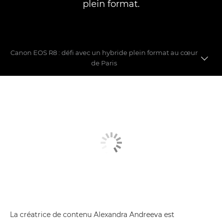
plein format.
Canon EOS R8 : défi avec un hybride plein format au cœur
de Paris
Première séance photo réalisée avec l'EOS R8
6 caractéristiques principales
Comparatif entre l'EOS R8, l'EOS R7 et l'EOS RP
La créatrice de contenu Alexandra Andreeva est