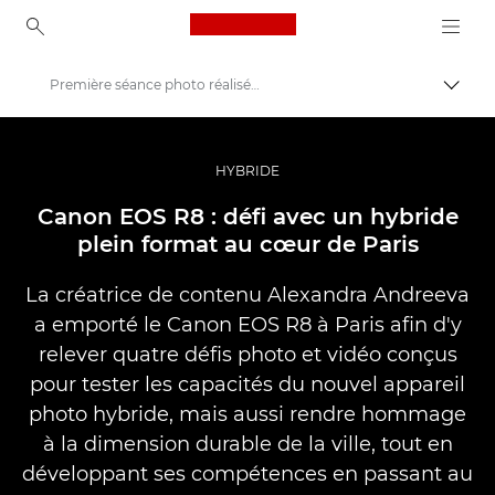
Canon Logo, back to ho
Première séance photo réalisée avec l'EOS R8
Bascul
Canon
Vidéo et photographie professionnelles
HYBRIDE
Histoires
Canon EOS R8 : défi avec un hybride
plein format au cœur de Paris
La créatrice de contenu Alexandra Andreeva
a emporté le Canon EOS R8 à Paris afin d'y
relever quatre défis photo et vidéo conçus
pour tester les capacités du nouvel appareil
photo hybride, mais aussi rendre hommage
à la dimension durable de la ville, tout en
développant ses compétences en passant au