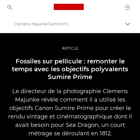
Canon Logo, back to ho
Clemens Majunke Sumire Primes
Bascul
Canon
Vidéo et photographie professionnelles
ARTICLE
Histoires
Fossiles sur pellicule : remonter le
temps avec les objectifs polyvalents
Sumire Prime
Le directeur de la photographie Clemens
Majunke révèle comment il a utilisé les
objectifs Canon Sumire Prime pour créer le
rendu vintage et cinématographique dont il
avait besoin pour Sea Dragon, un court
métrage se déroulant en 1812.