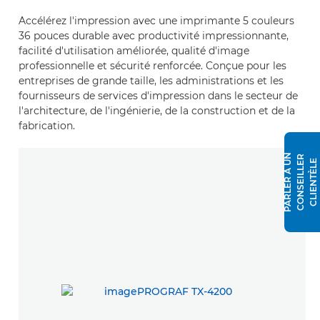
Accélérez l'impression avec une imprimante 5 couleurs
36 pouces durable avec productivité impressionnante,
facilité d'utilisation améliorée, qualité d'image
professionnelle et sécurité renforcée. Conçue pour les
entreprises de grande taille, les administrations et les
fournisseurs de services d'impression dans le secteur de
l'architecture, de l'ingénierie, de la construction et de la
fabrication.
P
A
R
L
E
R
À
N
C
O
N
S
E
I
L
L
E
R
C
L
I
E
N
T
È
L
U
E