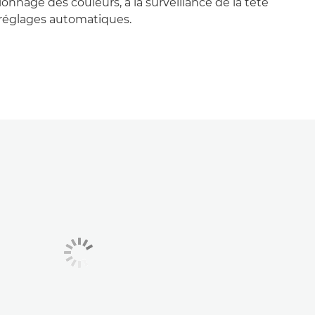
alonnage des couleurs, à la surveillance de la tête
 réglages automatiques.