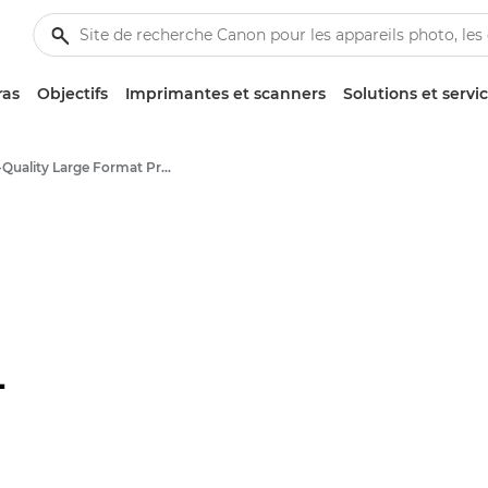
ras
Objectifs
Imprimantes et scanners
Solutions et servi
High-Quality Large Format Printers for CAD/GIS and Stunning Graphics
-