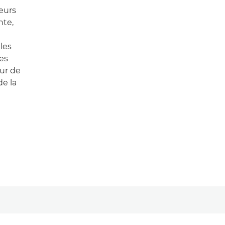
eurs
nte,
les
les
eur de
de la