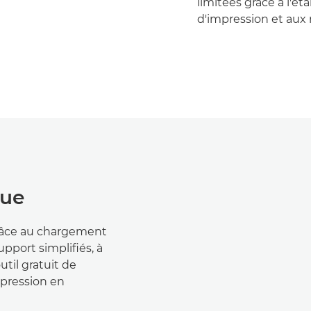
limitées grâce à l'ét
d'impression et aux
rue
 grâce au chargement
port simplifiés, à
util gratuit de
mpression en