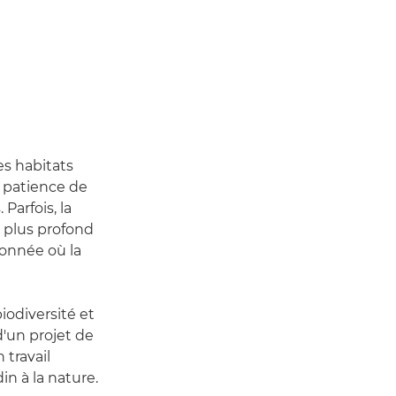
les habitats
a patience de
Parfois, la
 plus profond
donnée où la
biodiversité et
d'un projet de
 travail
in à la nature.