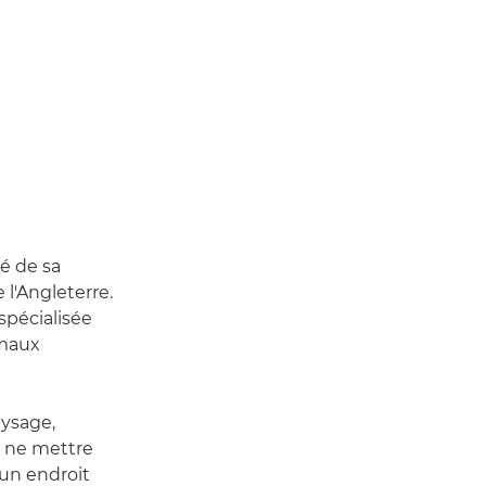
té de sa
l'Angleterre.
spécialisée
imaux
aysage,
à ne mettre
 un endroit