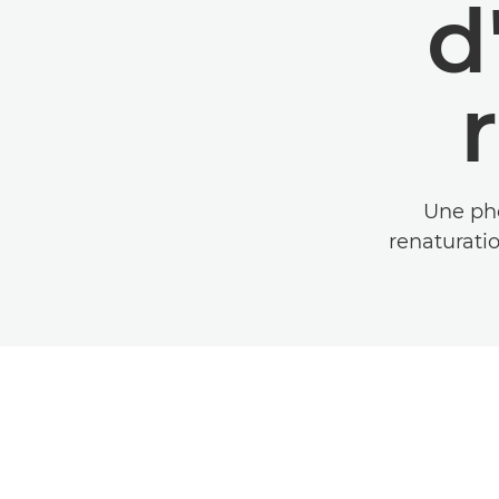
d
Une pho
renaturatio