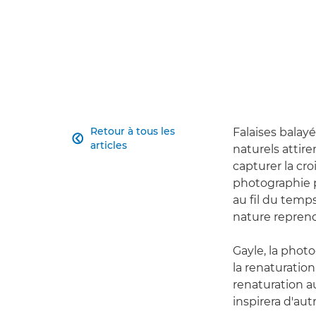
Retour à tous les
Falaises balayé

articles
naturels attir
capturer la cro
photographie 
au fil du temp
nature reprend
Gayle, la phot
la renaturatio
renaturation a
inspirera d'aut