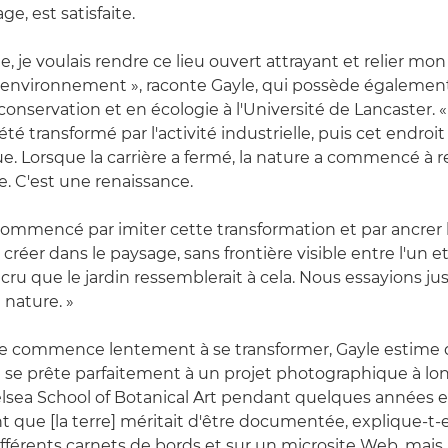
e, est satisfaite.
ée, je voulais rendre ce lieu ouvert attrayant et relier 
 l'environnement », raconte Gayle, qui possède égaleme
conservation et en écologie à l'Université de Lancaster. 
 été transformé par l'activité industrielle, puis cet endroi
ue. Lorsque la carrière a fermé, la nature a commencé à 
ite. C'est une renaissance.
ommencé par imiter cette transformation et par ancrer l
réer dans le paysage, sans frontière visible entre l'un et 
 cru que le jardin ressemblerait à cela. Nous essayions ju
a nature. »
ite commence lentement à se transformer, Gayle estime
 se prête parfaitement à un projet photographique à long
elsea School of Botanical Art pendant quelques années et 
t que [la terre] méritait d'être documentée, explique-t-e
ifférents carnets de bords et sur un microsite Web, mais 