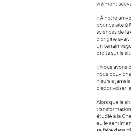
vraiment sauvag
« À notre arriv
pour ce site à
sciences de la 
d'origine avait
un terrain vag
droits sur le s
« Nous avons c
nous pouvions c
n'aurais jamais
d'apprivoiser l
Alors que le s
transformation
étudié à la Ch
eu le sentimen
se faire dans d