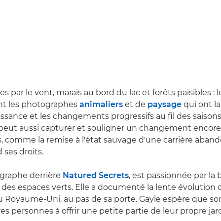
es par le vent, marais au bord du lac et forêts paisibles : 
ent les photographes
animaliers
et de
paysage
qui ont l
issance et les changements progressifs au fil des saisons. 
peut aussi capturer et souligner un changement encore
s, comme la remise à l'état sauvage d'une carrière aban
 ses droits.
ographe derrière
Natured Secrets
, est passionnée par la 
n des espaces verts. Elle a documenté la lente évolution 
u Royaume-Uni, au pas de sa porte. Gayle espère que son
res personnes à offrir une petite partie de leur propre jard