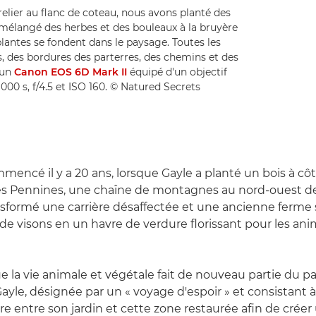
relier au flanc de coteau, nous avons planté des
 mélangé des herbes et des bouleaux à la bruyère
plantes se fondent dans le paysage. Toutes les
s, des bordures des parterres, des chemins et des
 un
Canon EOS 6D Mark II
équipé d'un objectif
000 s, f/4.5 et ISO 160. © Natured Secrets
mmencé il y a 20 ans, lorsque Gayle a planté un bois à cô
s Pennines, une chaîne de montagnes au nord-ouest de 
ransformé une carrière désaffectée et une ancienne ferme 
 de visons en un havre de verdure florissant pour les an
 la vie animale et végétale fait de nouveau partie du p
Gayle, désignée par un « voyage d'espoir » et consistant 
re entre son jardin et cette zone restaurée afin de créer