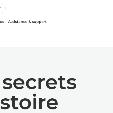
ces
Assistance & support
 secrets
istoire