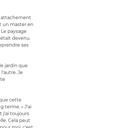
mon attachement
nt un master en
« Le paysage
t était devenu
reprendre ses
e jardin que
l'autre. Je
ste
 que cette
 terme. « J'ai
j'ai toujours
lle. Cela peut
pour moi, c'est