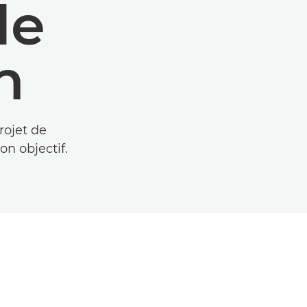
de
n
rojet de
on objectif.