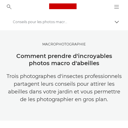
Canon Logo, back to ho
Conseils pour les photos macro d'abeilles
Bascul
Canon
Trouvez l'inspiration | Conseils de photographie et d'impression et guides de l'acheteur
MACROPHOTOGRAPHIE
Conseils et techniques de photographie et d'impression
Comment prendre d'incroyables
photos macro d'abeilles
Trois photographes d'insectes professionnels
partagent leurs conseils pour attirer les
abeilles dans votre jardin et vous permettre
de les photographier en gros plan.