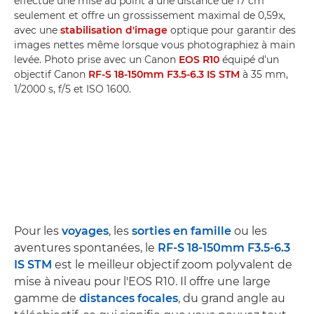
effectue une mise au point à une distance de 17 cm
seulement et offre un grossissement maximal de 0,59x,
avec une
stabilisation d'image
optique pour garantir des
images nettes même lorsque vous photographiez à main
levée. Photo prise avec un Canon
EOS R10
équipé d'un
objectif Canon
RF-S 18-150mm F3.5-6.3 IS STM
à 35 mm,
1/2000 s, f/5 et ISO 1600.
Pour les
voyages
, les
sorties en famille
ou les
aventures spontanées, le
RF-S 18-150mm F3.5-6.3
IS STM
est le meilleur objectif zoom polyvalent de
mise à niveau pour l'EOS R10. Il offre une large
gamme de
distances focales
, du grand angle au