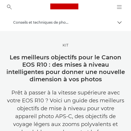
Canon Logo, back to ho
Conseils et techniques de photographie et d'impression
Bascul
Canon
Trouvez l'inspiration | Conseils de photographie et d'impression et guides de l'acheteur
KIT
Les meilleurs objectifs pour le Canon
EOS R10 : des mises à niveau
intelligentes pour donner une nouvelle
dimension à vos photos
Prêt à passer à la vitesse supérieure avec
votre EOS R10 ? Voici un guide des meilleurs
objectifs de mise à niveau pour votre
appareil photo APS-C, des objectifs de
voyage légers aux zooms polyvalents et