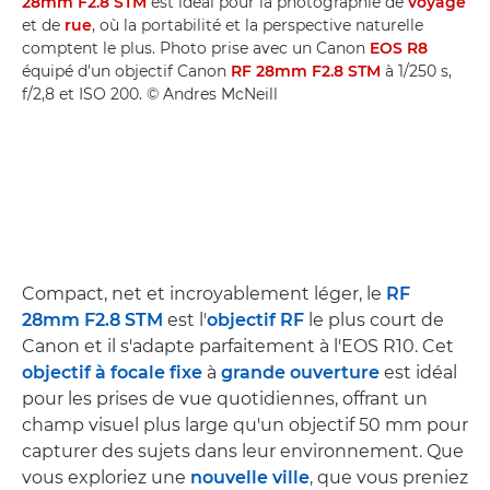
28mm F2.8 STM
est idéal pour la photographie de
voyage
et de
rue
, où la portabilité et la perspective naturelle
comptent le plus. Photo prise avec un Canon
EOS R8
équipé d'un objectif Canon
RF 28mm F2.8 STM
à 1/250 s,
f/2,8 et ISO 200. © Andres McNeill
Compact, net et incroyablement léger, le
RF
28mm F2.8 STM
est l'
objectif RF
le plus court de
Canon et il s'adapte parfaitement à l'EOS R10. Cet
objectif à focale fixe
à
grande ouverture
est idéal
pour les prises de vue quotidiennes, offrant un
champ visuel plus large qu'un objectif 50 mm pour
capturer des sujets dans leur environnement. Que
vous exploriez une
nouvelle ville
, que vous preniez