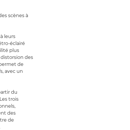
 des scènes à
à leurs
tro-éclairé
lité plus
distorsion des
permet de
s, avec un
artir du
Les trois
onnels,
sent des
tre de
.