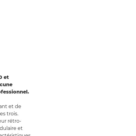
0 et
acune
fessionnel.
ant et de
s trois.
ur rétro-
dulaire et
ctéristiques