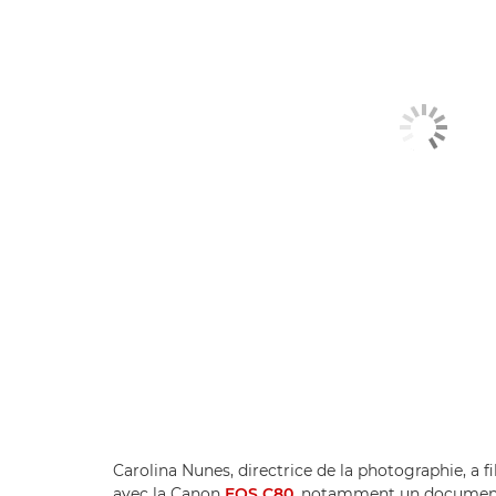
Carolina Nunes, directrice de la photographie, a 
avec la Canon
EOS C80
, notamment un documenta