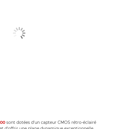
00
sont dotées d'un capteur CMOS rétro-éclairé
et d'offrir une plage dynamique exceptionnelle,