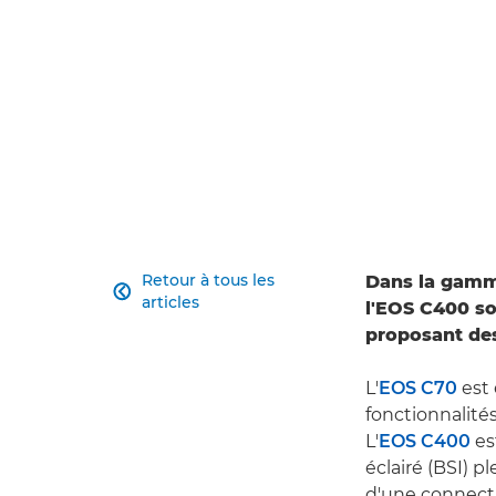
Retour à tous les
Dans la gam

articles
l'EOS C400 s
proposant des
L'
EOS C70
est
fonctionnalités
L'
EOS C400
es
éclairé (BSI) 
d'une connecti