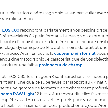
our la réalisation cinématographique, en particulier avec
 », explique Aron.
l'
EOS C80
répondront parfaitement à vos besoins grâce 
rétro-éclairés 6K plein format. « Le design du capteur ré
ficacité d'acquisition de la lumière pour offrir une sensibi
ne plage dynamique de 16 diaphs, moins de bruit et une 
», précise Aron. En outre, le
capteur plein format
vous 
rendu cinématographique caractéristique de vos objectif
étendu et une faible
profondeur de champ
.
 et l'EOS C80, les images 4K sont suréchantillonnées à p
rant ainsi une qualité supérieure par rapport au 4K natif. 
sent une gamme de formats d'enregistrement professi
inema RAW Light
12 bits. « Autrement dit, elles fournis
omplètes sur les couleurs et les pixels pour vous permet
ne flexibilité maximale en post-production », ajoute Aron