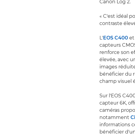
Canon Log 2.
« C'est idéal p
contraste élevé
L'
EOS C400
et 
capteurs CMOS 
renforce son ef
élevée, avec u
images réduite 
bénéficier du 
champ visuel 
Sur l'EOS C400
capteur 6K, off
caméras propo
notamment
C
informations c
bénéficier d'u