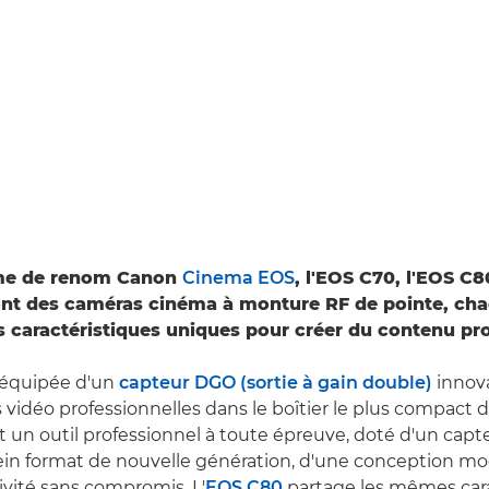
me de renom Canon
Cinema EOS
, l'EOS C70, l'EOS C8
ont des caméras cinéma à monture RF de pointe, ch
 caractéristiques uniques pour créer du contenu pro
 équipée d'un
capteur DGO (sortie à gain double)
innov
 vidéo professionnelles dans le boîtier le plus compact de
t un outil professionnel à toute épreuve, doté d'un capte
plein format de nouvelle génération, d'une conception mo
vité sans compromis. L'
EOS C80
partage les mêmes cara