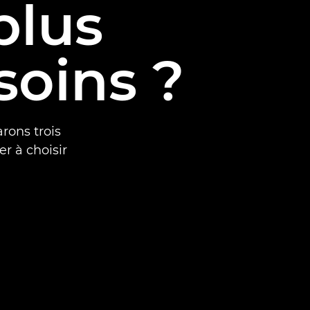
plus
soins ?
rons trois
r à choisir