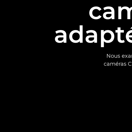
cam
adapté
Nous exam
caméras Ci