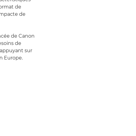
format de
compacte de
cée de Canon
esoins de
 appuyant sur
on Europe.