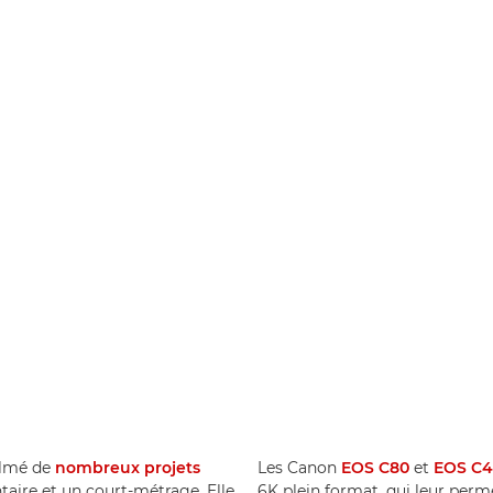
filmé de
nombreux projets
Les Canon
EOS C80
et
EOS C4
ire et un court-métrage. Elle
6K plein format, qui leur perm