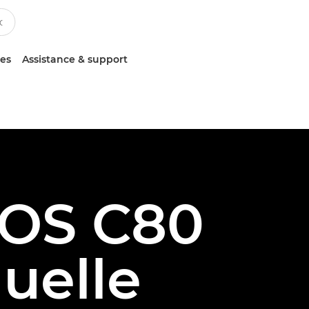
ces
Assistance & support
EOS C80
uelle