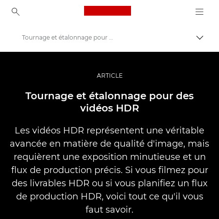
Canon Logo, back to ho
Tournage et étalonnage pour des vidéos HDR
Bascul
Canon
Vidéo et photographie professionnelles
ARTICLE
Histoires
Tournage et étalonnage pour des
vidéos HDR
Les vidéos HDR représentent une véritable
avancée en matière de qualité d'image, mais
requièrent une exposition minutieuse et un
flux de production précis. Si vous filmez pour
des livrables HDR ou si vous planifiez un flux
de production HDR, voici tout ce qu'il vous
faut savoir.