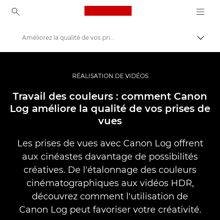
Canon Logo, back to ho
Améliorez la qualité de vos prises de vues avec Canon Log
Bascul
Canon
Vidéo et photographie professionnelles
RÉALISATION DE VIDÉOS
Histoires
Travail des couleurs : comment Canon
Log améliore la qualité de vos prises de
vues
Les prises de vues avec Canon Log offrent
aux cinéastes davantage de possibilités
créatives. De l'étalonnage des couleurs
cinématographiques aux vidéos HDR,
découvrez comment l'utilisation de
Canon Log peut favoriser votre créativité.