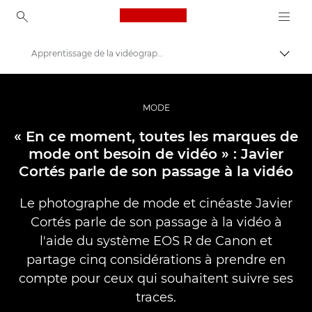
Canon Logo, back to ho
Apprentissage de la vidéographie de mode
Bascul
Canon
Vidéo et photographie professionnelles
MODE
Histoires
« En ce moment, toutes les marques de
mode ont besoin de vidéo » : Javier
Cortés parle de son passage à la vidéo
Le photographe de mode et cinéaste Javier
Cortés parle de son passage à la vidéo à
l'aide du système EOS R de Canon et
partage cinq considérations à prendre en
compte pour ceux qui souhaitent suivre ses
traces.