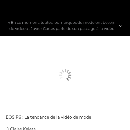
« En ce moment, toutes les marques de mode ont besoin
de vidéo » : Javier Cortés parle de son passage à la vidéo
Vidéo de mode
Créer un récit de mode
Démystifier les idées reçues en matière de vidéo
EOS R6 : La tendance de la vidéo de mode
©
Claire Kaleta