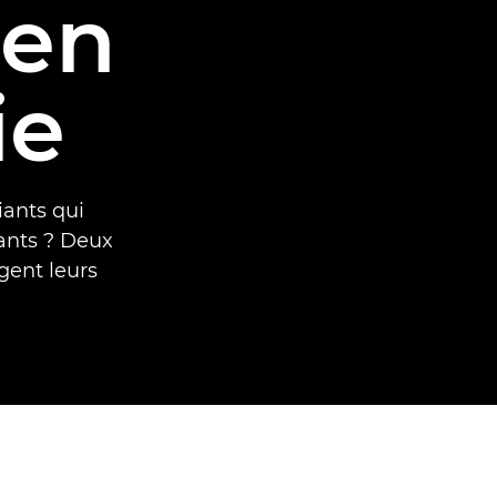
 en
ie
iants qui
ants ? Deux
gent leurs