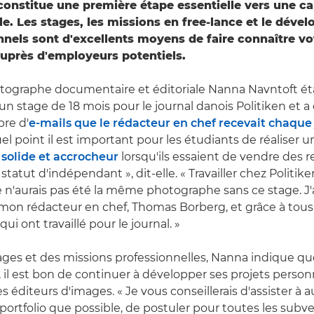
constitue une première étape essentielle vers une ca
le. Les stages, les missions en free-lance et le dév
nnels sont d'excellents moyens de faire connaître v
 auprès d'employeurs potentiels.
tographe documentaire et éditoriale Nanna Navntoft éta
 un stage de 18 mois pour le journal danois Politiken et 
bre d'
e-mails que le rédacteur en chef recevait chaque
el point il est important pour les étudiants de réaliser u
solide et accrocheur
lorsqu'ils essaient de vendre des 
tatut d'indépendant », dit-elle. « Travailler chez Politiken
e n'aurais pas été la même photographe sans ce stage. J
 mon rédacteur en chef, Thomas Borberg, et grâce à tous 
i ont travaillé pour le journal. »
ages et des missions professionnelles, Nanna indique qu
al, il est bon de continuer à développer ses projets person
des éditeurs d'images. « Je vous conseillerais d'assister à 
ortfolio que possible, de postuler pour toutes les subv