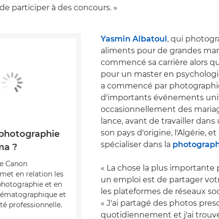
de participer à des concours. »
Yasmin Albatoul
, qui photog
aliments pour de grandes mar
commencé sa carrière alors qu'
pour un master en psychologie
a commencé par photographi
d'importants événements univ
occasionnellement des mariag
lance, avant de travailler dans
son pays d'origine, l'Algérie, et
 photographie
spécialiser dans la
photographi
ma ?
e Canon
« La chose la plus importante 
met en relation les
un emploi est de partager votre
photographie et en
les plateformes de réseaux soci
inématographique et
« J'ai partagé des photos pre
 professionnelle.
quotidiennement et j'ai trouvé