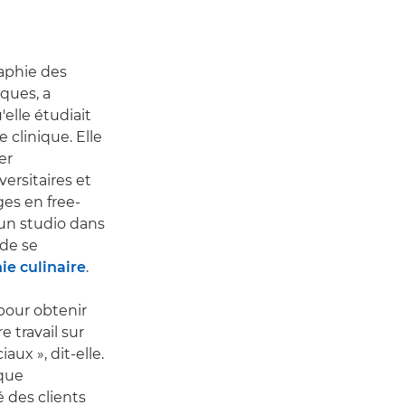
raphie des
ques, a
elle étudiait
 clinique. Elle
er
ersitaires et
es en free-
 un studio dans
 de se
e culinaire
.
pour obtenir
 travail sur
aux », dit-elle.
sque
 des clients