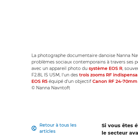
La photographe documentaire danoise Nanna Navnt
problèmes sociaux contemporains à travers ses po
avec un appareil photo du
système EOS R
, souv
F2.8L IS USM, l'un des
trois zooms RF indispens
EOS R5
équipé d'un objectif
Canon RF 24-70mm 
© Nanna Navntoft
Retour à tous les
Si vous êtes 

articles
le secteur av