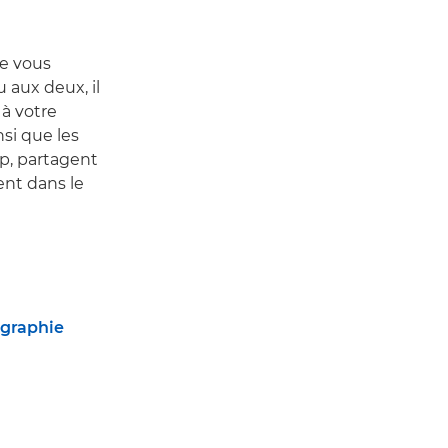
ue vous
 aux deux, il
à votre
nsi que les
p, partagent
ent dans le
ographie