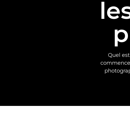
le
p
Quel est
commencent
photograp