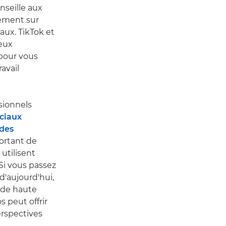
nseille aux
sement sur
aux. TikTok et
eux
pour vous
ravail
sionnels
ociaux
 des
portant de
utilisent
Si vous passez
'aujourd'hui,
s de haute
s peut offrir
erspectives