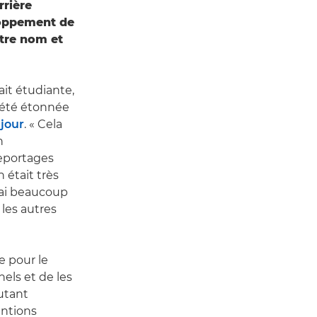
rrière
eloppement de
otre nom et
it étudiante,
a été étonnée
 jour
. « Cela
n
reportages
 était très
'ai beaucoup
les autres
e pour le
nels et de les
autant
entions