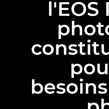
l'EOS 
phot
constit
pou
besoins
ph