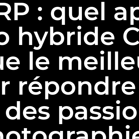
RP : quel a
o hybride 
ue le meille
r répondre
 des passi
otographi