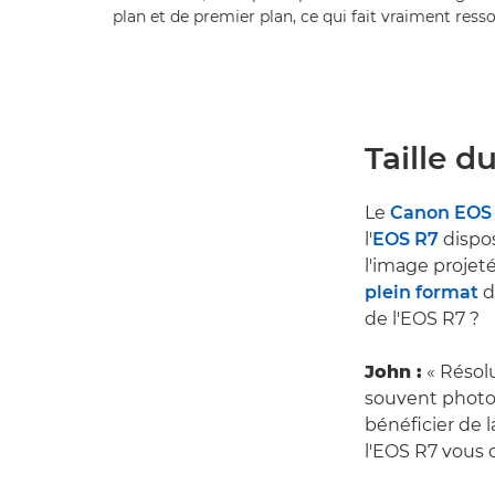
plan et de premier plan, ce qui fait vraiment ressor
Taille d
Le
Canon EOS
l'
EOS R7
dispos
l'image projeté
plein format
d
de l'EOS R7 ?
John :
« Résolu
souvent photog
bénéficier de l
l'EOS R7 vous 