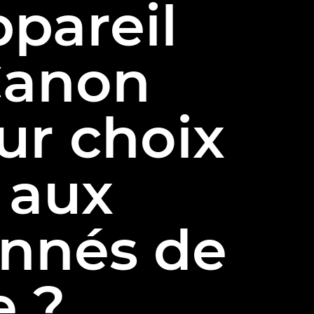
ppareil
Canon
ur choix
 aux
onnés de
e ?