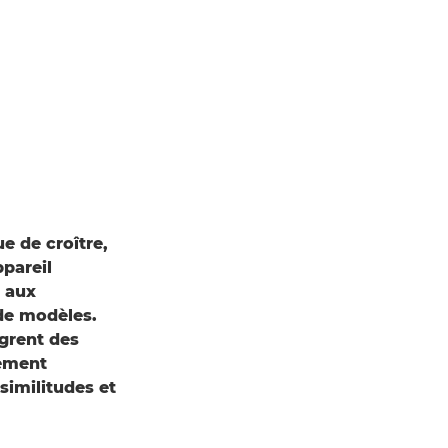
e de croître,
ppareil
é aux
de modèles.
ègrent des
lement
similitudes et