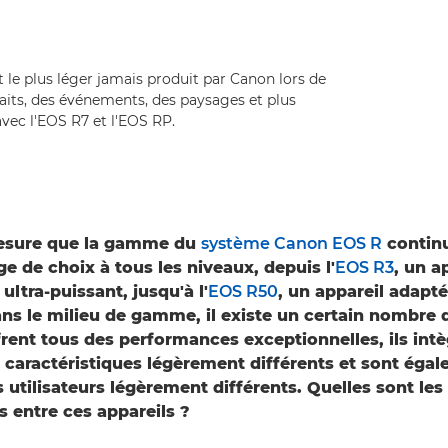
at le plus léger jamais produit par Canon lors de
traits, des événements, des paysages et plus
avec l'EOS R7 et l'EOS RP.
mesure que la gamme du
système Canon EOS R
continu
ge de choix à tous les niveaux, depuis l'
EOS R3
, un a
ultra-puissant, jusqu'à l'
EOS R50
, un appareil adapt
ns le milieu de gamme, il existe un certain nombre 
frent tous des performances exceptionnelles, ils int
caractéristiques légèrement différents et sont éga
 utilisateurs légèrement différents. Quelles sont les 
s entre ces appareils ?