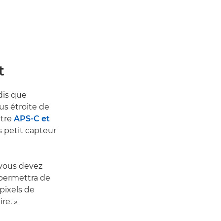
t
dis que
us étroite de
ntre
APS-C et
s petit capteur
 vous devez
 permettra de
 pixels de
re. »