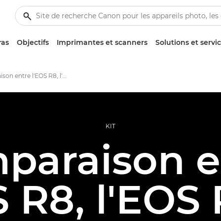
ras
Objectifs
Imprimantes et scanners
Solutions et servi
Comparaison entre l'EOS R8, l'EOS R7 et l'EOS RP
KIT
paraison e
S R8, l'EOS 