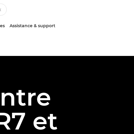
ces
Assistance & support
ntre
R7 et